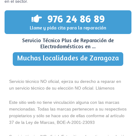
en el sector.
976 24 86 89
Llame y pida cita para la reparación
Servicio Técnico Plus de Reparación de
Electrodomésticos en ...
Muchas localidades de Zaragoza
Servicio técnico NO oficial, ejerza su derecho a reparar en
un servicio técnico de su elección NO oficial. Llámenos
Este sitio web no tiene vinculación alguna con las marcas
mencionadas. Todas las marcas pertenecen a su respectivos
propietarios y sólo se hace uso de ellas conforme al artículo
37 de la Ley de Marcas, BOE-A-2001-23093