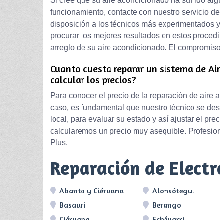
Si cree que su aire acondicionado ha sufrido alg
funcionamiento, contacte con nuestro servicio de 
disposición a los técnicos más experimentados y,
procurar los mejores resultados en estos proced
arreglo de su aire acondicionado. El compromiso 
Cuanto cuesta reparar un sistema de Ai
calcular los precios?
Para conocer el precio de la reparación de aire
caso, es fundamental que nuestro técnico se des
local, para evaluar su estado y así ajustar el pr
calcularemos un precio muy asequible. Profesion
Plus.
Reparación de Elect
Abanto y Ciérvana
Alonsótegui
Basauri
Berango
Ciérvana
Echévarri