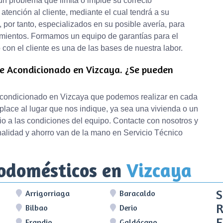
ún problema que limita o impide su correcto
atención al cliente, mediante el cual tendrá a su
 por tanto, especializados en su posible avería, para
imientos. Formamos un equipo de garantías para el
con el cliente es una de las bases de nuestra labor.
re Acondicionado en Vizcaya. ¿Se pueden
 acondicionado en Vizcaya que podemos realizar en cada
place al lugar que nos indique, ya sea una vivienda o un
ecio a las condiciones del equipo. Contacte con nosotros y
alidad y ahorro van de la mano en Servicio Técnico
rodomésticos en
Vizcaya
S
Arrigorriaga
Baracaldo
R
Bilbao
Derio
E
Erandio
Galdácano