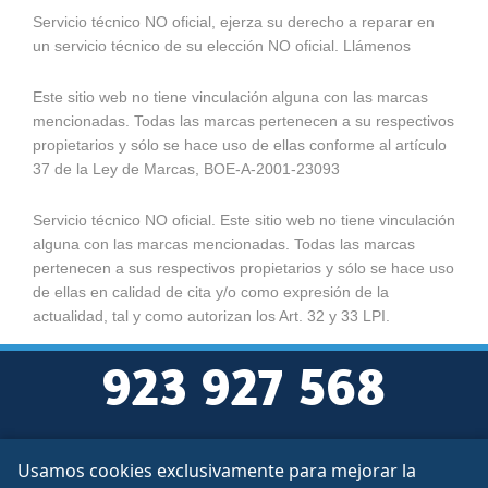
Servicio técnico NO oficial, ejerza su derecho a reparar en
un servicio técnico de su elección NO oficial. Llámenos
Este sitio web no tiene vinculación alguna con las marcas
mencionadas. Todas las marcas pertenecen a su respectivos
propietarios y sólo se hace uso de ellas conforme al artículo
37 de la Ley de Marcas, BOE-A-2001-23093
Servicio técnico NO oficial. Este sitio web no tiene vinculación
alguna con las marcas mencionadas. Todas las marcas
pertenecen a sus respectivos propietarios y sólo se hace uso
de ellas en calidad de cita y/o como expresión de la
actualidad, tal y como autorizan los Art. 32 y 33 LPI.
923 927 568
Usamos cookies exclusivamente para mejorar la
Aviso legal