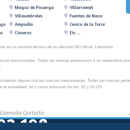
Magaz de Pisuerga
Villarramiel
Villaumbrales
Fuentes de Nava
ega
Ampudia
Cevico de la Torre
ga
Cisneros
Etc ...
arar en un servicio técnico de su elección NO oficial. Llámenos
marcas mencionadas. Todas las marcas pertenecen a su respectivos prop
3
e vinculación alguna con las marcas mencionadas. Todas las marcas pert
 la actualidad, tal y como autorizan los Art. 32 y 33 LPI.
 Llamada Gratuíta
92 198
Política de coo