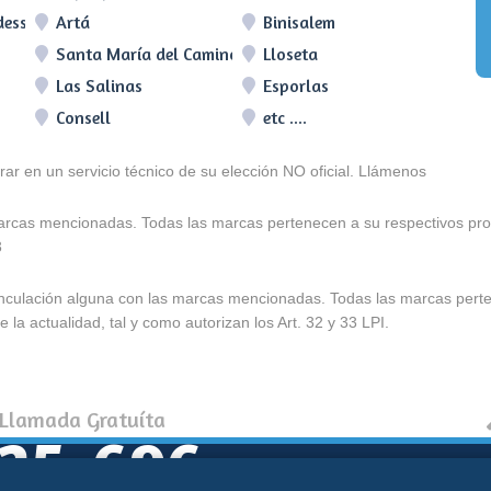
dessar
Artá
Binisalem
Santa María del Camino
Lloseta
Las Salinas
Esporlas
Consell
etc ....
arar en un servicio técnico de su elección NO oficial. Llámenos
marcas mencionadas. Todas las marcas pertenecen a su respectivos prop
3
e vinculación alguna con las marcas mencionadas. Todas las marcas pert
 la actualidad, tal y como autorizan los Art. 32 y 33 LPI.
 Llamada Gratuíta
925-696
Política de coo