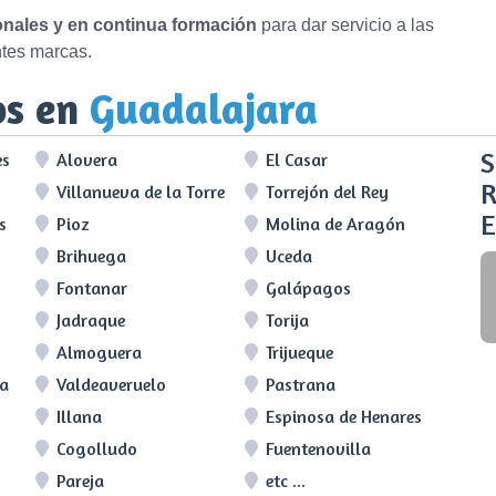
ionales y en continua formación
para dar servicio a las
ntes marcas.
os en
Guadalajara
S
es
Alovera
El Casar
R
Villanueva de la Torre
Torrejón del Rey
E
s
Pioz
Molina de Aragón
Brihuega
Uceda
Fontanar
Galápagos
Jadraque
Torija
Almoguera
Trijueque
ra
Valdeaveruelo
Pastrana
Illana
Espinosa de Henares
Cogolludo
Fuentenovilla
Pareja
etc ...