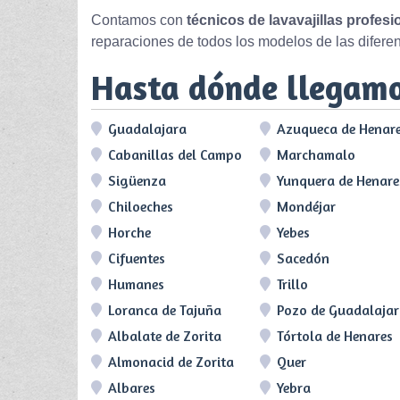
Contamos con
técnicos de lavavajillas profes
reparaciones de todos los modelos de las difere
Hasta dónde llegam
Guadalajara
Azuqueca de Henar
Cabanillas del Campo
Marchamalo
Sigüenza
Yunquera de Henare
Chiloeches
Mondéjar
Horche
Yebes
Cifuentes
Sacedón
Humanes
Trillo
Loranca de Tajuña
Pozo de Guadalaja
Albalate de Zorita
Tórtola de Henares
Almonacid de Zorita
Quer
Albares
Yebra