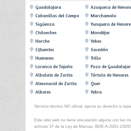
Guadalajara
Azuqueca de Henar
Cabanillas del Campo
Marchamalo
Sigüenza
Yunquera de Henare
Chiloeches
Mondéjar
Horche
Yebes
Cifuentes
Sacedón
Humanes
Trillo
Loranca de Tajuña
Pozo de Guadalaja
Albalate de Zorita
Tórtola de Henares
Almonacid de Zorita
Quer
Albares
Yebra
Servicio técnico NO oficial, ejerza su derecho a rep
Este sitio web no tiene vinculación alguna con las 
artículo 37 de la Ley de Marcas, BOE-A-2001-2309