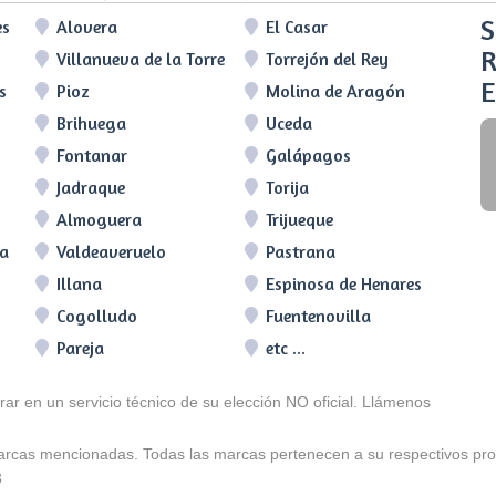
S
es
Alovera
El Casar
R
Villanueva de la Torre
Torrejón del Rey
E
s
Pioz
Molina de Aragón
Brihuega
Uceda
Fontanar
Galápagos
Jadraque
Torija
Almoguera
Trijueque
ra
Valdeaveruelo
Pastrana
Illana
Espinosa de Henares
Cogolludo
Fuentenovilla
Pareja
etc ...
arar en un servicio técnico de su elección NO oficial. Llámenos
marcas mencionadas. Todas las marcas pertenecen a su respectivos prop
3