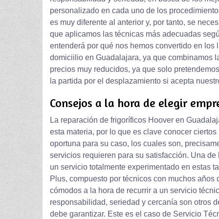
personalizado en cada uno de los procedimient
es muy diferente al anterior y, por tanto, se nece
que aplicamos las técnicas más adecuadas según 
entenderá por qué nos hemos convertido en los lí
domiciilio en Guadalajara, ya que combinamos la
precios muy reducidos, ya que solo pretendemos
la partida por el desplazamiento si acepta nuest
Consejos a la hora de elegir empr
La reparación de frigoríficos Hoover en Guadalaj
esta materia, por lo que es clave conocer ciertos
oportuna para su caso, los cuales son, precisam
servicios requieren para su satisfacción. Una de
un servicio totalmente experimentado en estas t
Plus, compuesto por técnicos con muchos años d
cómodos a la hora de recurrir a un servicio técni
responsabilidad, seriedad y cercanía son otros 
debe garantizar. Este es el caso de Servicio Téc