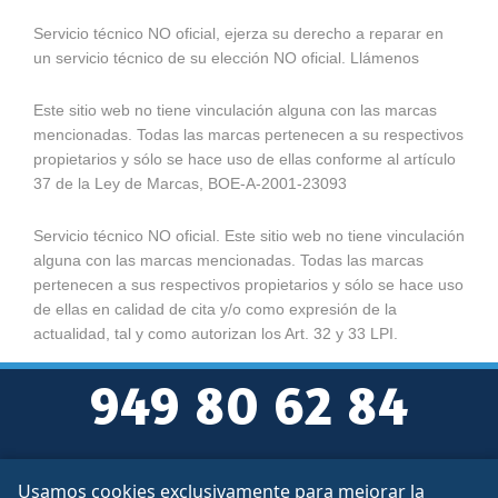
Servicio técnico NO oficial, ejerza su derecho a reparar en
un servicio técnico de su elección NO oficial. Llámenos
Este sitio web no tiene vinculación alguna con las marcas
mencionadas. Todas las marcas pertenecen a su respectivos
propietarios y sólo se hace uso de ellas conforme al artículo
37 de la Ley de Marcas, BOE-A-2001-23093
Servicio técnico NO oficial. Este sitio web no tiene vinculación
alguna con las marcas mencionadas. Todas las marcas
pertenecen a sus respectivos propietarios y sólo se hace uso
de ellas en calidad de cita y/o como expresión de la
actualidad, tal y como autorizan los Art. 32 y 33 LPI.
949 80 62 84
Usamos cookies exclusivamente para mejorar la
Aviso legal