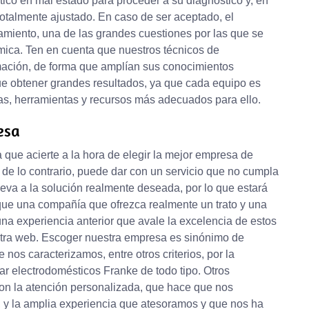
ico en mal estado para proceder a su diagnóstico y, en
totalmente ajustado. En caso de ser aceptado, el
amiento, una de las grandes cuestiones por las que se
ca. Ten en cuenta que nuestros técnicos de
mación, de forma que amplían sus conocimientos
ue obtener grandes resultados, ya que cada equipo es
cas, herramientas y recursos más adecuados para ello.
esa
que acierte a la hora de elegir la mejor empresa de
 de lo contrario, puede dar con un servicio que no cumpla
leva a la solución realmente deseada, por lo que estará
sque una compañía que ofrezca realmente un trato y una
una experiencia anterior que avale la excelencia de estos
estra web. Escoger nuestra empresa es sinónimo de
e nos caracterizamos, entre otros criterios, por la
lar electrodomésticos Franke de todo tipo. Otros
son la atención personalizada, que hace que nos
 y la amplia experiencia que atesoramos y que nos ha