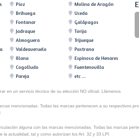
E
s
Pioz
Molina de Aragón
Brihuega
Uceda
Fontanar
Galápagos
Jadraque
Torija
Almoguera
Trijueque
ra
Valdeaveruelo
Pastrana
Illana
Espinosa de Henares
Cogolludo
Fuentenovilla
Pareja
etc ...
arar en un servicio técnico de su elección NO oficial. Llámenos
marcas mencionadas. Todas las marcas pertenecen a su respectivos prop
3
e vinculación alguna con las marcas mencionadas. Todas las marcas pert
 la actualidad, tal y como autorizan los Art. 32 y 33 LPI.