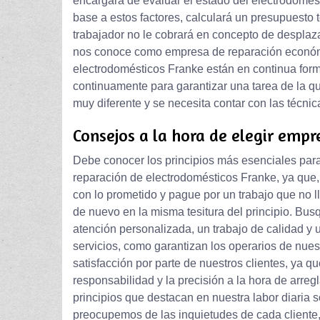
encargará de evaluar el estado del electrodomést
base a estos factores, calculará un presupuesto 
trabajador no le cobrará en concepto de desplaz
nos conoce como empresa de reparación económi
electrodomésticos Franke están en continua for
continuamente para garantizar una tarea de la q
muy diferente y se necesita contar con las técni
Consejos a la hora de elegir empr
Debe conocer los principios más esenciales para 
reparación de electrodomésticos Franke, ya que,
con lo prometido y pague por un trabajo que no l
de nuevo en la misma tesitura del principio. Bu
atención personalizada, un trabajo de calidad y 
servicios, como garantizan los operarios de nu
satisfacción por parte de nuestros clientes, ya qu
responsabilidad y la precisión a la hora de arreg
principios que destacan en nuestra labor diaria 
preocupemos de las inquietudes de cada cliente,