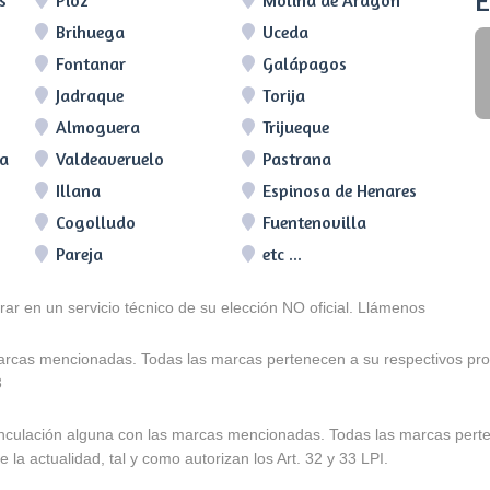
E
s
Pioz
Molina de Aragón
Brihuega
Uceda
Fontanar
Galápagos
Jadraque
Torija
Almoguera
Trijueque
ra
Valdeaveruelo
Pastrana
Illana
Espinosa de Henares
Cogolludo
Fuentenovilla
Pareja
etc ...
arar en un servicio técnico de su elección NO oficial. Llámenos
marcas mencionadas. Todas las marcas pertenecen a su respectivos prop
3
e vinculación alguna con las marcas mencionadas. Todas las marcas pert
 la actualidad, tal y como autorizan los Art. 32 y 33 LPI.