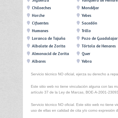
Sigüenza
Yunquera de Henare
Chiloeches
Mondéjar
Horche
Yebes
Cifuentes
Sacedón
Humanes
Trillo
Loranca de Tajuña
Pozo de Guadalaja
Albalate de Zorita
Tórtola de Henares
Almonacid de Zorita
Quer
Albares
Yebra
Servicio técnico NO oficial, ejerza su derecho a rep
Este sitio web no tiene vinculación alguna con las 
artículo 37 de la Ley de Marcas, BOE-A-2001-2309
Servicio técnico NO oficial. Este sitio web no tien
uso de ellas en calidad de cita y/o como expresión de