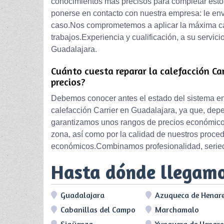
conocimientos más precisos para completar est
ponerse en contacto con nuestra empresa: le en
caso.Nos comprometemos a aplicar la máxima cal
trabajos.Experiencia y cualificación, a su servic
Guadalajara.
Cuánto cuesta reparar la calefacción Ca
precios?
Debemos conocer antes el estado del sistema en 
calefacción Carrier en Guadalajara, ya que, depe
garantizamos unos rangos de precios económicos,
zona, así como por la calidad de nuestros proce
económicos.Combinamos profesionalidad, serieda
Hasta dónde llegam
Guadalajara
Azuqueca de Henar
Cabanillas del Campo
Marchamalo