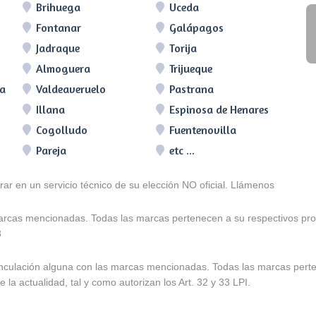
Brihuega
Uceda
Fontanar
Galápagos
Jadraque
Torija
Almoguera
Trijueque
ra
Valdeaveruelo
Pastrana
Illana
Espinosa de Henares
Cogolludo
Fuentenovilla
Pareja
etc ...
arar en un servicio técnico de su elección NO oficial. Llámenos
marcas mencionadas. Todas las marcas pertenecen a su respectivos prop
3
e vinculación alguna con las marcas mencionadas. Todas las marcas pert
 la actualidad, tal y como autorizan los Art. 32 y 33 LPI.