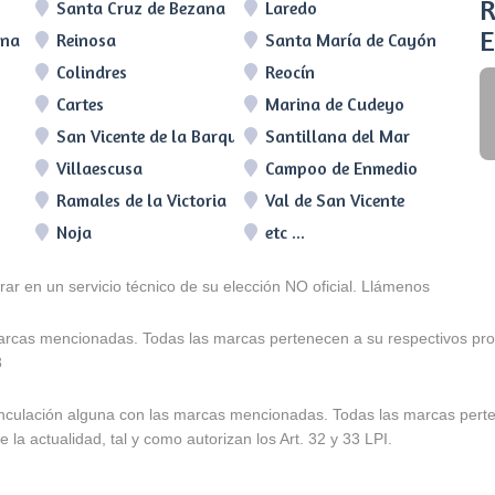
R
Santa Cruz de Bezana
Laredo
E
lna
Reinosa
Santa María de Cayón
Colindres
Reocín
Cartes
Marina de Cudeyo
San Vicente de la Barquera
Santillana del Mar
Villaescusa
Campoo de Enmedio
Ramales de la Victoria
Val de San Vicente
Noja
etc ...
arar en un servicio técnico de su elección NO oficial. Llámenos
marcas mencionadas. Todas las marcas pertenecen a su respectivos prop
3
e vinculación alguna con las marcas mencionadas. Todas las marcas pert
 la actualidad, tal y como autorizan los Art. 32 y 33 LPI.