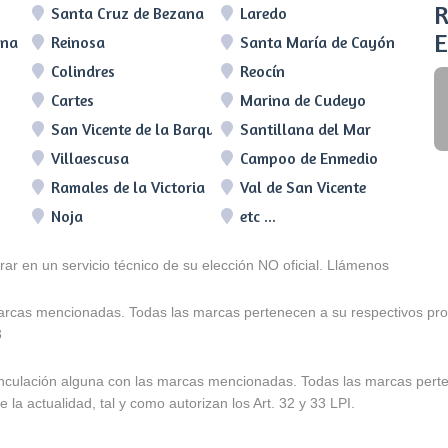
R
Santa Cruz de Bezana
Laredo
E
lna
Reinosa
Santa María de Cayón
Colindres
Reocín
Cartes
Marina de Cudeyo
San Vicente de la Barquera
Santillana del Mar
Villaescusa
Campoo de Enmedio
Ramales de la Victoria
Val de San Vicente
Noja
etc ...
arar en un servicio técnico de su elección NO oficial. Llámenos
marcas mencionadas. Todas las marcas pertenecen a su respectivos prop
3
e vinculación alguna con las marcas mencionadas. Todas las marcas pert
 la actualidad, tal y como autorizan los Art. 32 y 33 LPI.