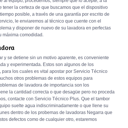
rre al equipo, procedemos, siempre que lo acepte, a la
 tener la certeza de que buscamos que el dispositivo
iempo posible, a través de una garantía por escrito de
ervicio, le enviaremos al técnico que cuente con el
oblema y disponer de nuevo de su lavadora en perfectas
 su máxima comodidad.
adora
r y se detiene sin un motivo aparente, es conveniente
ada y experimentada. Estos son algunos de los
para los cuales es vital apostar por Servicio Técnico
muchos otros problemas de estos equipos para
roblemas de lavadora de importancia son los
lene la cantidad correcta o que desagüe pero no proceda
os, contacte con Servicio Técnico Plus. Que el tambor
 equipo suelte agua indiscriminadamente o que llene su
omunes dentro de los probemas de lavadoras Negarra que
 estos defectos como de cualquier otro, estaremos