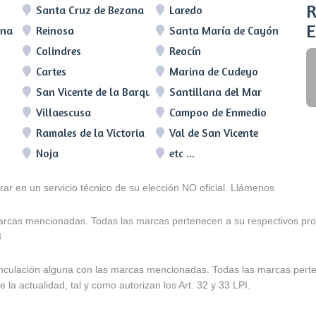
R
Santa Cruz de Bezana
Laredo
E
lna
Reinosa
Santa María de Cayón
Colindres
Reocín
Cartes
Marina de Cudeyo
San Vicente de la Barquera
Santillana del Mar
Villaescusa
Campoo de Enmedio
Ramales de la Victoria
Val de San Vicente
Noja
etc ...
arar en un servicio técnico de su elección NO oficial. Llámenos
marcas mencionadas. Todas las marcas pertenecen a su respectivos prop
3
e vinculación alguna con las marcas mencionadas. Todas las marcas pert
 la actualidad, tal y como autorizan los Art. 32 y 33 LPI.