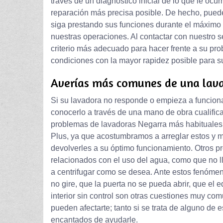
través de un diagnóstico inicial de lo que le ocu
reparación más precisa posible. De hecho, puede
siga prestando sus funciones durante el máximo t
nuestras operaciones. Al contactar con nuestro s
criterio más adecuado para hacer frente a su pr
condiciones con la mayor rapidez posible para
Averías más comunes de una lav
Si su lavadora no responde o empieza a funciona
conocerlo a través de una mano de obra cualific
problemas de lavadoras Negarra más habituales, 
Plus, ya que acostumbramos a arreglar estos y 
devolverles a su óptimo funcionamiento. Otros p
relacionados con el uso del agua, como que no l
a centrifugar como se desea. Ante estos fenómen
no gire, que la puerta no se pueda abrir, que el
interior sin control son otras cuestiones muy c
pueden afectarte; tanto si se trata de alguno de
encantados de ayudarle.