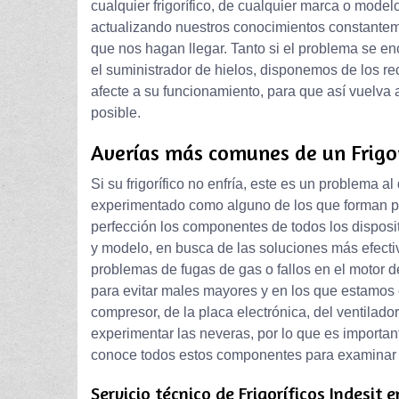
cualquier frigorífico, de cualquier marca o mod
actualizando nuestros conocimientos constanteme
que nos hagan llegar. Tanto si el problema se enc
el suministrador de hielos, disponemos de los 
afecte a su funcionamiento, para que así vuelva 
posible.
Averías más comunes de un Frigor
Si su frigorífico no enfría, este es un problema a
experimentado como alguno de los que forman pa
perfección los componentes de todos los disposi
y modelo, en busca de las soluciones más efect
problemas de fugas de gas o fallos en el motor de
para evitar males mayores y en los que estamos 
compresor, de la placa electrónica, del ventilado
experimentar las neveras, por lo que es important
conoce todos estos componentes para examinar el
Servicio técnico de Frigoríficos Indesit 