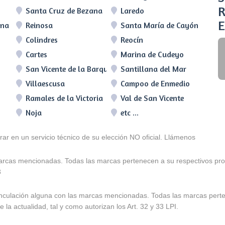
R
Santa Cruz de Bezana
Laredo
E
lna
Reinosa
Santa María de Cayón
Colindres
Reocín
Cartes
Marina de Cudeyo
San Vicente de la Barquera
Santillana del Mar
Villaescusa
Campoo de Enmedio
Ramales de la Victoria
Val de San Vicente
Noja
etc ...
arar en un servicio técnico de su elección NO oficial. Llámenos
marcas mencionadas. Todas las marcas pertenecen a su respectivos prop
3
e vinculación alguna con las marcas mencionadas. Todas las marcas pert
 la actualidad, tal y como autorizan los Art. 32 y 33 LPI.