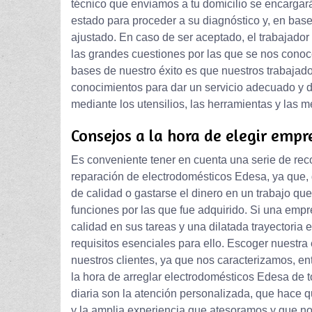
técnico que enviamos a tu domicilio se encargar
estado para proceder a su diagnóstico y, en base
ajustado. En caso de ser aceptado, el trabajado
las grandes cuestiones por las que se nos con
bases de nuestro éxito es que nuestros trabaja
conocimientos para dar un servicio adecuado y de
mediante los utensilios, las herramientas y las
Consejos a la hora de elegir empr
Es conveniente tener en cuenta una serie de re
reparación de electrodomésticos Edesa, ya que, 
de calidad o gastarse el dinero en un trabajo qu
funciones por las que fue adquirido. Si una emp
calidad en sus tareas y una dilatada trayectoria 
requisitos esenciales para ello. Escoger nuestra
nuestros clientes, ya que nos caracterizamos, entr
la hora de arreglar electrodomésticos Edesa de t
diaria son la atención personalizada, que hace 
y la amplia experiencia que atesoramos y que nos 