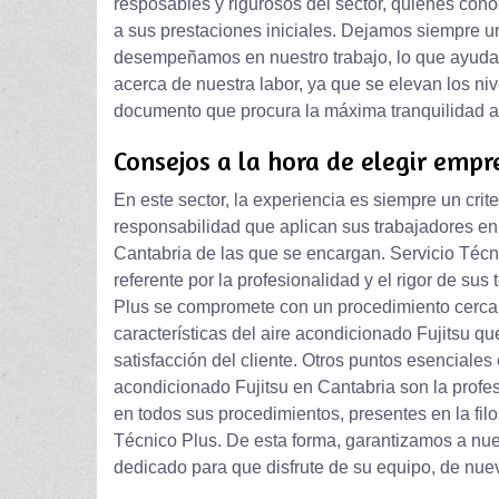
resposables y rigurosos del sector, quienes cono
a sus prestaciones iniciales. Dejamos siempre un
desempeñamos en nuestro trabajo, lo que ayuda 
acerca de nuestra labor, ya que se elevan los ni
documento que procura la máxima tranquilidad a
Consejos a la hora de elegir empr
En este sector, la experiencia es siempre un crite
responsabilidad que aplican sus trabajadores en
Cantabria de las que se encargan. Servicio Téc
referente por la profesionalidad y el rigor de su
Plus se compromete con un procedimiento cercan
características del aire acondicionado Fujitsu q
satisfacción del cliente. Otros puntos esenciale
acondicionado Fujitsu en Cantabria son la profes
en todos sus procedimientos, presentes en la fil
Técnico Plus. De esta forma, garantizamos a nue
dedicado para que disfrute de su equipo, de nue