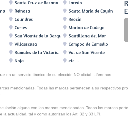
R
Santa Cruz de Bezana
Laredo
E
lna
Reinosa
Santa María de Cayón
Colindres
Reocín
Cartes
Marina de Cudeyo
San Vicente de la Barquera
Santillana del Mar
Villaescusa
Campoo de Enmedio
Ramales de la Victoria
Val de San Vicente
Noja
etc ...
arar en un servicio técnico de su elección NO oficial. Llámenos
marcas mencionadas. Todas las marcas pertenecen a su respectivos prop
3
e vinculación alguna con las marcas mencionadas. Todas las marcas pert
 la actualidad, tal y como autorizan los Art. 32 y 33 LPI.