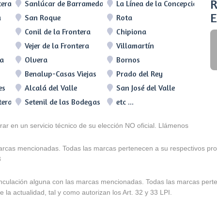
R
tera
Sanlúcar de Barrameda
La Línea de la Concepción
E
a
San Roque
Rota
Conil de la Frontera
Chipiona
Vejer de la Frontera
Villamartín
ra
Olvera
Bornos
Benalup-Casas Viejas
Prado del Rey
es
Alcalá del Valle
San José del Valle
tera
Setenil de las Bodegas
etc ...
arar en un servicio técnico de su elección NO oficial. Llámenos
marcas mencionadas. Todas las marcas pertenecen a su respectivos prop
3
e vinculación alguna con las marcas mencionadas. Todas las marcas pert
 la actualidad, tal y como autorizan los Art. 32 y 33 LPI.