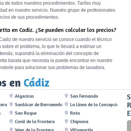
ia de todos nuestros procedimientos. Tarifas muy
ad en nuestro servicio. Nuestro grupo de profesionales
recios de sus procedimientos.
tta en Cadiz. ¿Se pueden calcular los precios?
Cadiz de nuestro servicio se conoce cuando el técnico
 sobre el problema, lo que le llevará a estimar un
emás, supondrá la eliminación del concepto de
tta barata que necesita la puede encontrar en nuestro
nderle para solucionar sus problemas de lavadora.
os en
Cádiz
S
Algeciras
San Fernando
R
tera
Sanlúcar de Barrameda
La Línea de la Concepción
E
a
San Roque
Rota
Conil de la Frontera
Chipiona
Vejer de la Frontera
Villamartín