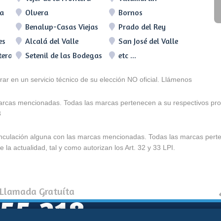
ra
Olvera
Bornos
Benalup-Casas Viejas
Prado del Rey
es
Alcalá del Valle
San José del Valle
tera
Setenil de las Bodegas
etc ...
arar en un servicio técnico de su elección NO oficial. Llámenos
marcas mencionadas. Todas las marcas pertenecen a su respectivos prop
3
e vinculación alguna con las marcas mencionadas. Todas las marcas pert
 la actualidad, tal y como autorizan los Art. 32 y 33 LPI.
 Llamada Gratuíta
55 218
Política de coo