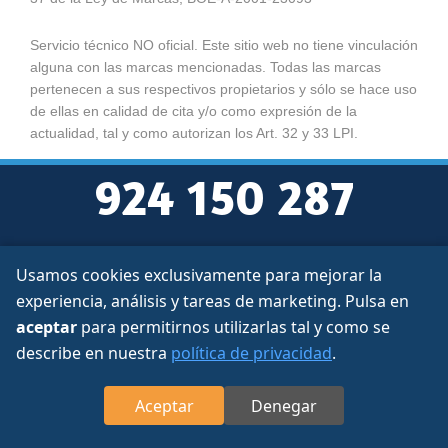
Servicio técnico NO oficial. Este sitio web no tiene vinculación
alguna con las marcas mencionadas. Todas las marcas
pertenecen a sus respectivos propietarios y sólo se hace uso
de ellas en calidad de cita y/o como expresión de la
actualidad, tal y como autorizan los Art. 32 y 33 LPI.
924 150 287
Usamos cookies exclusivamente para mejorar la
Aviso legal
experiencia, análisis y tareas de marketing. Pulsa en
Protección de datos
aceptar
para permitirnos utilizarlas tal y como se
Política de cookies
describe en nuestra
política de privacidad
.
Sobre nosotros
Contacto
Aceptar
Denegar
Gestión de Cookies