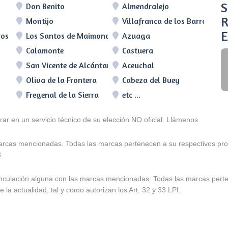
S
Don Benito
Almendralejo
R
Montijo
Villafranca de los Barros
E
ros
Los Santos de Maimona
Azuaga
Calamonte
Castuera
San Vicente de Alcántara
Aceuchal
Oliva de la Frontera
Cabeza del Buey
Fregenal de la Sierra
etc ...
arar en un servicio técnico de su elección NO oficial. Llámenos
marcas mencionadas. Todas las marcas pertenecen a su respectivos prop
3
e vinculación alguna con las marcas mencionadas. Todas las marcas pert
 la actualidad, tal y como autorizan los Art. 32 y 33 LPI.