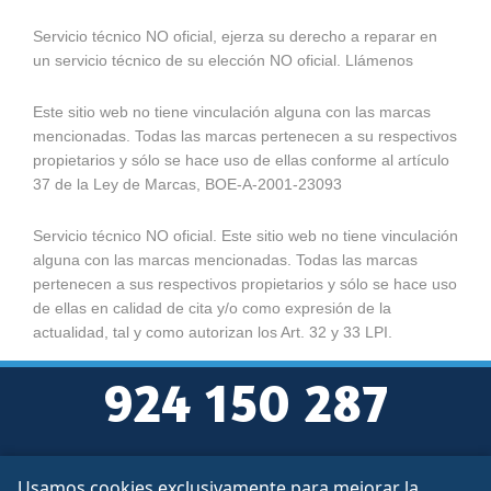
Servicio técnico NO oficial, ejerza su derecho a reparar en
un servicio técnico de su elección NO oficial. Llámenos
Este sitio web no tiene vinculación alguna con las marcas
mencionadas. Todas las marcas pertenecen a su respectivos
propietarios y sólo se hace uso de ellas conforme al artículo
37 de la Ley de Marcas, BOE-A-2001-23093
Servicio técnico NO oficial. Este sitio web no tiene vinculación
alguna con las marcas mencionadas. Todas las marcas
pertenecen a sus respectivos propietarios y sólo se hace uso
de ellas en calidad de cita y/o como expresión de la
actualidad, tal y como autorizan los Art. 32 y 33 LPI.
924 150 287
Usamos cookies exclusivamente para mejorar la
Aviso legal