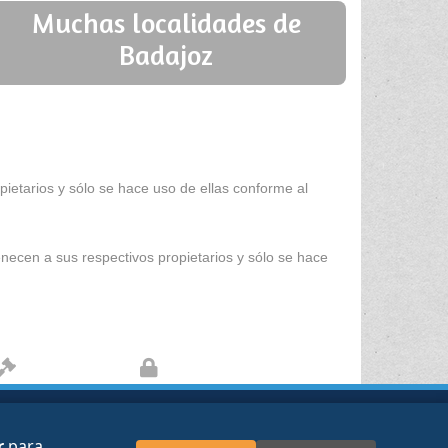
Muchas localidades de
Badajoz
ietarios y sólo se hace uso de ellas conforme al
enecen a sus respectivos propietarios y sólo se hace
Aviso legal
Protección de datos
kies
Sobre nosotros
Contacto
r
para