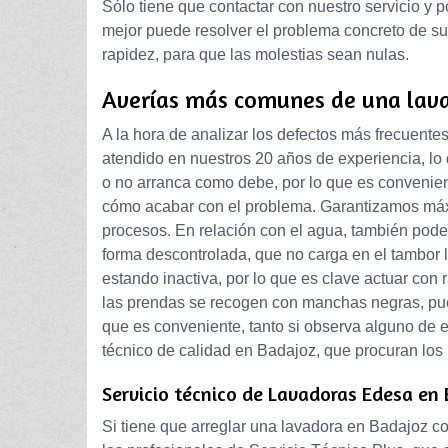
Sólo tiene que contactar con nuestro servicio y 
mejor puede resolver el problema concreto de su 
rapidez, para que las molestias sean nulas.
Averías más comunes de una lav
A la hora de analizar los defectos más frecuen
atendido en nuestros 20 años de experiencia, l
o no arranca como debe, por lo que es convenie
cómo acabar con el problema. Garantizamos máxi
procesos. En relación con el agua, también po
forma descontrolada, que no carga en el tambor l
estando inactiva, por lo que es clave actuar con r
las prendas se recogen con manchas negras, pu
que es conveniente, tanto si observa alguno de es
técnico de calidad en Badajoz, que procuran los
Servicio técnico de Lavadoras Edesa en
Si tiene que arreglar una lavadora en Badajoz con