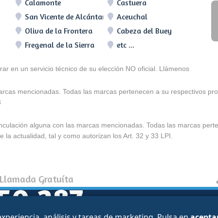
Calamonte
Castuera
San Vicente de Alcántara
Aceuchal
Oliva de la Frontera
Cabeza del Buey
Fregenal de la Sierra
etc ...
arar en un servicio técnico de su elección NO oficial. Llámenos
marcas mencionadas. Todas las marcas pertenecen a su respectivos prop
3
e vinculación alguna con las marcas mencionadas. Todas las marcas pert
 la actualidad, tal y como autorizan los Art. 32 y 33 LPI.
 Llamada Gratuíta
50 287
Política de coo
periencia, análisis y tareas de marketing. Pulsa en
acepta