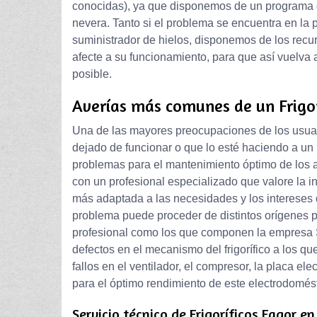
conocidas), ya que disponemos de un programa d
nevera. Tanto si el problema se encuentra en la p
suministrador de hielos, disponemos de los rec
afecte a su funcionamiento, para que así vuelva 
posible.
Averías más comunes de un Frigor
Una de las mayores preocupaciones de los usuar
dejado de funcionar o que lo esté haciendo a un
problemas para el mantenimiento óptimo de los ali
con un profesional especializado que valore la inc
más adaptada a las necesidades y los intereses de 
problema puede proceder de distintos orígenes po
profesional como los que componen la empresa S
defectos en el mecanismo del frigorífico a los q
fallos en el ventilador, el compresor, la placa el
para el óptimo rendimiento de este electrodomésti
Servicio técnico de Frigoríficos Fagor e