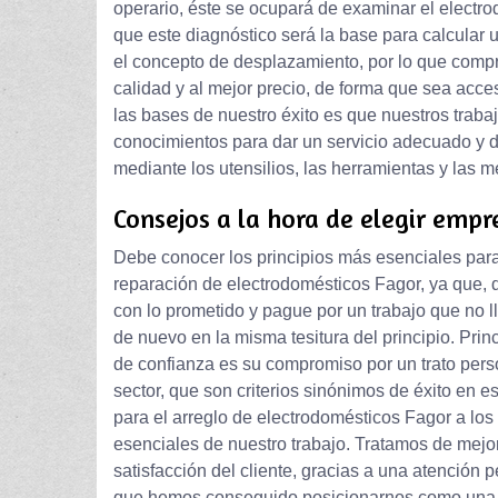
operario, éste se ocupará de examinar el electro
que este diagnóstico será la base para calcular 
el concepto de desplazamiento, por lo que comp
calidad y al mejor precio, de forma que sea acce
las bases de nuestro éxito es que nuestros trab
conocimientos para dar un servicio adecuado y de
mediante los utensilios, las herramientas y las
Consejos a la hora de elegir empr
Debe conocer los principios más esenciales para 
reparación de electrodomésticos Fagor, ya que, d
con lo prometido y pague por un trabajo que no l
de nuevo en la misma tesitura del principio. Pr
de confianza es su compromiso por un trato pers
sector, que son criterios sinónimos de éxito en e
para el arreglo de electrodomésticos Fagor a lo
esenciales de nuestro trabajo. Tratamos de mej
satisfacción del cliente, gracias a una atención 
que hemos conseguido posicionarnos como una de