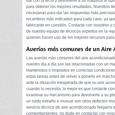
dar con la tecla y devolverle a su máquina al óp
para obtener los mejores resultados. Nuestros téc
necesarias para dar las respuestas más precisas
recambios más indicados para cada caso, ya que
fabricante en cuestión. Contacte con nosotros 
de nuestro equipo de técnicos expertos en la re
quienes hacen uso de los mejores recursos para
Averías más comunes de un Aire
Las averías más comunes del aire acondicionad
nuestro día a día son las relacionadas con un mal
mantenidos o limpiados en correctas condiciones.
estas tareas antes de volver a ponerlo en marcha,
ante la situación inesperada de que su aire ac
cuando lo necesita, lo mejor es que contacte co
examinar su mecanismo para devolverle a su ple
un ruido extraño e inusual son otros defectos mu
servicio técnico de aire acondicionado Negarra e
comportamientos, no dude en contactar con noso