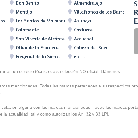
S
Don Benito
Almendralejo
R
Montijo
Villafranca de los Barros
E
ros
Los Santos de Maimona
Azuaga
Calamonte
Castuera
San Vicente de Alcántara
Aceuchal
Oliva de la Frontera
Cabeza del Buey
Fregenal de la Sierra
etc ...
arar en un servicio técnico de su elección NO oficial. Llámenos
marcas mencionadas. Todas las marcas pertenecen a su respectivos prop
3
e vinculación alguna con las marcas mencionadas. Todas las marcas pert
 la actualidad, tal y como autorizan los Art. 32 y 33 LPI.