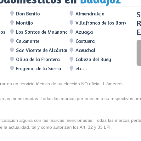
S
Don Benito
Almendralejo
R
Montijo
Villafranca de los Barros
E
ros
Los Santos de Maimona
Azuaga
Calamonte
Castuera
San Vicente de Alcántara
Aceuchal
Oliva de la Frontera
Cabeza del Buey
Fregenal de la Sierra
etc ...
arar en un servicio técnico de su elección NO oficial. Llámenos
marcas mencionadas. Todas las marcas pertenecen a su respectivos prop
3
e vinculación alguna con las marcas mencionadas. Todas las marcas pert
 la actualidad, tal y como autorizan los Art. 32 y 33 LPI.