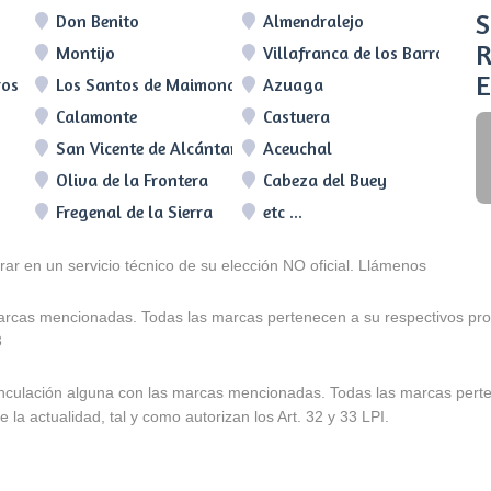
S
Don Benito
Almendralejo
R
Montijo
Villafranca de los Barros
E
ros
Los Santos de Maimona
Azuaga
Calamonte
Castuera
San Vicente de Alcántara
Aceuchal
Oliva de la Frontera
Cabeza del Buey
Fregenal de la Sierra
etc ...
arar en un servicio técnico de su elección NO oficial. Llámenos
marcas mencionadas. Todas las marcas pertenecen a su respectivos prop
3
e vinculación alguna con las marcas mencionadas. Todas las marcas pert
 la actualidad, tal y como autorizan los Art. 32 y 33 LPI.