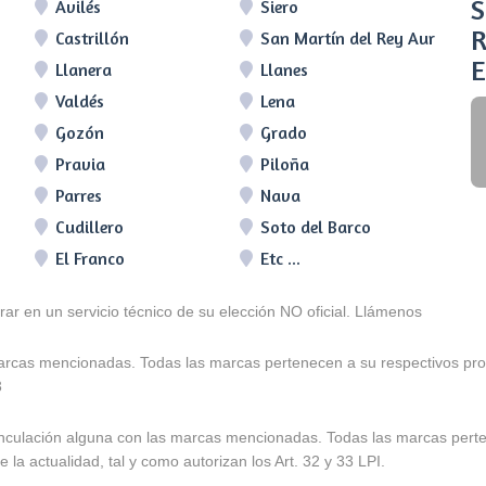
S
Avilés
Siero
R
Castrillón
San Martín del Rey Aurelio
E
Llanera
Llanes
Valdés
Lena
Gozón
Grado
Pravia
Piloña
Parres
Nava
Cudillero
Soto del Barco
El Franco
Etc ...
arar en un servicio técnico de su elección NO oficial. Llámenos
marcas mencionadas. Todas las marcas pertenecen a su respectivos prop
3
e vinculación alguna con las marcas mencionadas. Todas las marcas pert
 la actualidad, tal y como autorizan los Art. 32 y 33 LPI.