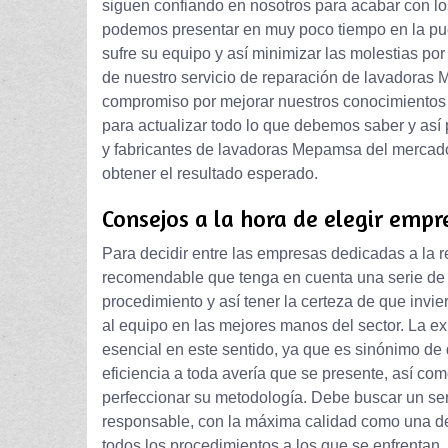
siguen confiando en nosotros para acabar con los
podemos presentar en muy poco tiempo en la puer
sufre su equipo y así minimizar las molestias por
de nuestro servicio de reparación de lavadoras 
compromiso por mejorar nuestros conocimientos 
para actualizar todo lo que debemos saber y así 
y fabricantes de lavadoras Mepamsa del mercad
obtener el resultado esperado.
Consejos a la hora de elegir empr
Para decidir entre las empresas dedicadas a la 
recomendable que tenga en cuenta una serie de a
procedimiento y así tener la certeza de que invie
al equipo en las mejores manos del sector. La e
esencial en este sentido, ya que es sinónimo de
eficiencia a toda avería que se presente, así com
perfeccionar su metodología. Debe buscar un serv
responsable, con la máxima calidad como una de 
todos los procedimientos a los que se enfrentan. 