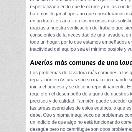
especializado en lo que le ocurre y en las condic
haremos llegar al operario que consideramos más
en un trato cercano, con los recursos más sofist
gracias a nuestra verificación del trabajo que 
conscientes de la necesidad de una lavadora en
todo un hogar, por lo que estamos empeñados en 
inactividad del equipo sea el mínimo posible y v
Averías más comunes de una lav
Los problemas de lavadora más comunes a los qu
reparación en Asturias son su inacción cuando s
inicia el proceso y se detiene repentinamente. 
requieren el desempeño de alguno de nuestros té
precisos y de calidad. También puede suceder qu
las tareas esenciales de estos equipos, o que es
debe. Otro síntoma inequívoco de problemas con
un indicio de que algo no está funcionando cor
desagüe pero no centrifugue son otros problemas