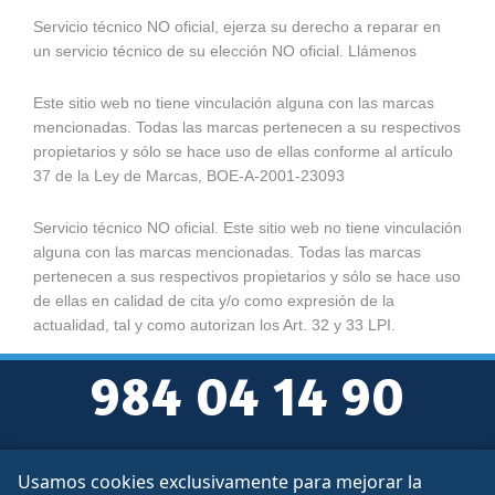
Servicio técnico NO oficial, ejerza su derecho a reparar en
un servicio técnico de su elección NO oficial. Llámenos
Este sitio web no tiene vinculación alguna con las marcas
mencionadas. Todas las marcas pertenecen a su respectivos
propietarios y sólo se hace uso de ellas conforme al artículo
37 de la Ley de Marcas, BOE-A-2001-23093
Servicio técnico NO oficial. Este sitio web no tiene vinculación
alguna con las marcas mencionadas. Todas las marcas
pertenecen a sus respectivos propietarios y sólo se hace uso
de ellas en calidad de cita y/o como expresión de la
actualidad, tal y como autorizan los Art. 32 y 33 LPI.
984 04 14 90
Usamos cookies exclusivamente para mejorar la
Aviso legal