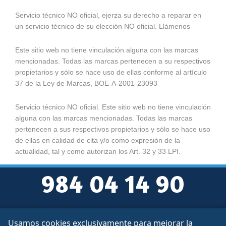
Servicio técnico NO oficial, ejerza su derecho a reparar en
un servicio técnico de su elección NO oficial. Llámenos
Este sitio web no tiene vinculación alguna con las marcas
mencionadas. Todas las marcas pertenecen a su respectivos
propietarios y sólo se hace uso de ellas conforme al artículo
37 de la Ley de Marcas, BOE-A-2001-23093
Servicio técnico NO oficial. Este sitio web no tiene vinculación
alguna con las marcas mencionadas. Todas las marcas
pertenecen a sus respectivos propietarios y sólo se hace uso
de ellas en calidad de cita y/o como expresión de la
actualidad, tal y como autorizan los Art. 32 y 33 LPI.
984 04 14 90
Usamos cookies exclusivamente para mejorar la
Aviso legal