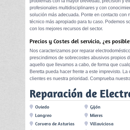
problemas con la mayor brevedad, precisión y ef
profesionales multidisciplinares y con conocimie
solución más adecuada. Ponte en contacto con nue
técnico más apropiado para tu caso. Podemos sol
con los mejores recursos del sector.
Precios y Costes del servicio, ¿es posibl
Nos caracterizamos por reparar electrodoméstico
prescindimos de sobrecostes abusivos propios de
aquello que llevamos a cabo, de forma que cual
Beretta pueda hacer frente a este imprevisto. La
clientes es nuestra prioridad. Comprueba nuestra
Reparación de Elect
Oviedo
Gijón
Langreo
Mieres
Corvera de Asturias
Villaviciosa