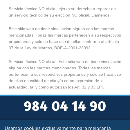
Servicio técnico NO oficial, ejerza su derecho a reparar en
un servicio técnico de su elección NO oficial. Llámenos
Este sitio web no tiene vinculación alguna con las marcas
mencionadas. Todas las marcas pertenecen a su respectivos
propietarios y sólo se hace uso de ellas conforme al artículo
37 de la Ley de Marcas, BOE-A-2001-23093
Servicio técnico NO oficial. Este sitio web no tiene vinculación
alguna con las marcas mencionadas. Todas las marcas
pertenecen a sus respectivos propietarios y sólo se hace uso
de ellas en calidad de cita y/o como expresión de la
actualidad, tal y como autorizan los Art. 32 y 33 LPI.
984 04 14 90
Usamos cookies exclusivamente para mejorar la
Aviso legal