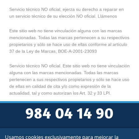
Servicio técnico NO oficial, ejerza su derecho a reparar en
un servicio técnico de su elección NO oficial. Llámenos
Este sitio web no tiene vinculación alguna con las marcas
mencionadas. Todas las marcas pertenecen a su respectivos
propietarios y sólo se hace uso de ellas conforme al artículo
37 de la Ley de Marcas, BOE-A-2001-23093
Servicio técnico NO oficial. Este sitio web no tiene vinculación
alguna con las marcas mencionadas. Todas las marcas
pertenecen a sus respectivos propietarios y sólo se hace uso
de ellas en calidad de cita y/o como expresión de la
actualidad, tal y como autorizan los Art. 32 y 33 LPI.
984 04 14 90
Usamos cookies exclusivamente para mejorar la
Aviso legal