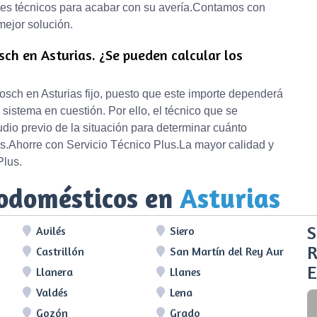
es técnicos para acabar con su avería.Contamos con
mejor solución.
sch en Asturias. ¿Se pueden calcular los
osch en Asturias fijo, puesto que este importe dependerá
sistema en cuestión. Por ello, el técnico que se
tudio previo de la situación para determinar cuánto
as.Ahorre con Servicio Técnico Plus.La mayor calidad y
Plus.
rodomésticos en
Asturias
S
Avilés
Siero
R
Castrillón
San Martín del Rey Aurelio
E
Llanera
Llanes
Valdés
Lena
Gozón
Grado