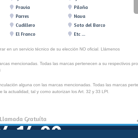
Pravia
Piloña
Parres
Nava
Cudillero
Soto del Barco
El Franco
Etc ...
arar en un servicio técnico de su elección NO oficial. Llámenos
marcas mencionadas. Todas las marcas pertenecen a su respectivos prop
3
e vinculación alguna con las marcas mencionadas. Todas las marcas pert
 la actualidad, tal y como autorizan los Art. 32 y 33 LPI.
 Llamada Gratuíta
4 14 90
Política de coo