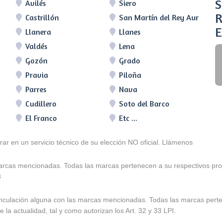
S
Avilés
Siero
R
Castrillón
San Martín del Rey Aurelio
E
Llanera
Llanes
Valdés
Lena
Gozón
Grado
Pravia
Piloña
Parres
Nava
Cudillero
Soto del Barco
El Franco
Etc ...
arar en un servicio técnico de su elección NO oficial. Llámenos
marcas mencionadas. Todas las marcas pertenecen a su respectivos prop
3
e vinculación alguna con las marcas mencionadas. Todas las marcas pert
 la actualidad, tal y como autorizan los Art. 32 y 33 LPI.