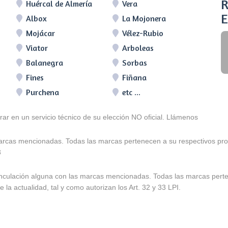
R
Huércal de Almería
Vera
E
Albox
La Mojonera
Mojácar
Vélez-Rubio
Viator
Arboleas
Balanegra
Sorbas
Fines
Fiñana
Purchena
etc ...
arar en un servicio técnico de su elección NO oficial. Llámenos
marcas mencionadas. Todas las marcas pertenecen a su respectivos prop
3
e vinculación alguna con las marcas mencionadas. Todas las marcas pert
 la actualidad, tal y como autorizan los Art. 32 y 33 LPI.