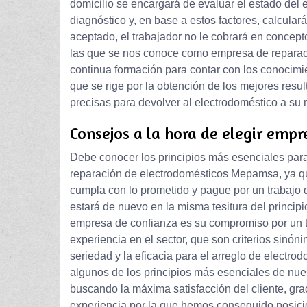
domicilio se encargará de evaluar el estado del
diagnóstico y, en base a estos factores, calcula
aceptado, el trabajador no le cobrará en concep
las que se nos conoce como empresa de reparac
continua formación para contar con los conocim
que se rige por la obtención de los mejores resu
precisas para devolver al electrodoméstico a su 
Consejos a la hora de elegir empr
Debe conocer los principios más esenciales para 
reparación de electrodomésticos Mepamsa, ya que
cumpla con lo prometido y pague por un trabajo q
estará de nuevo en la misma tesitura del princip
empresa de confianza es su compromiso por un t
experiencia en el sector, que son criterios sinón
seriedad y la eficacia para el arreglo de elect
algunos de los principios más esenciales de nue
buscando la máxima satisfacción del cliente, gra
experiencia por la que hemos conseguido posicio