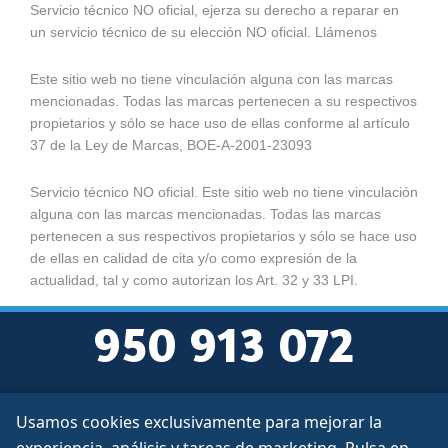
Servicio técnico NO oficial, ejerza su derecho a reparar en
un servicio técnico de su elección NO oficial. Llámenos
Este sitio web no tiene vinculación alguna con las marcas
mencionadas. Todas las marcas pertenecen a su respectivos
propietarios y sólo se hace uso de ellas conforme al artículo
37 de la Ley de Marcas, BOE-A-2001-23093
Servicio técnico NO oficial. Este sitio web no tiene vinculación
alguna con las marcas mencionadas. Todas las marcas
pertenecen a sus respectivos propietarios y sólo se hace uso
de ellas en calidad de cita y/o como expresión de la
actualidad, tal y como autorizan los Art. 32 y 33 LPI.
950 913 072
Usamos cookies exclusivamente para mejorar la
Aviso legal