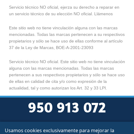
Servicio técnico NO oficial, ejerza su derecho a reparar en
un servicio técnico de su elección NO oficial. Llámenos
Este sitio web no tiene vinculación alguna con las marcas
mencionadas. Todas las marcas pertenecen a su respectivos
propietarios y sólo se hace uso de ellas conforme al artículo
37 de la Ley de Marcas, BOE-A-2001-23093
Servicio técnico NO oficial. Este sitio web no tiene vinculación
alguna con las marcas mencionadas. Todas las marcas
pertenecen a sus respectivos propietarios y sólo se hace uso
de ellas en calidad de cita y/o como expresión de la
actualidad, tal y como autorizan los Art. 32 y 33 LPI.
950 913 072
Usamos cookies exclusivamente para mejorar la
Aviso legal